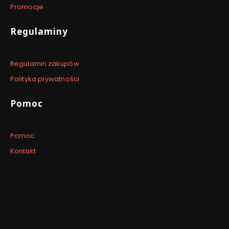
Promocje
Regulaminy
Regulamin zakupów
Polityka prywatności
Pomoc
Pomoc
Kontakt
Newsletter
Zapisz się, aby otrzymywać najlepsze oferty i zyskać dostęp
do eksperckich porad.