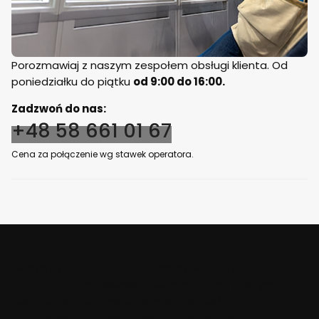
Porozmawiaj z naszym zespołem obsługi klienta. Od
poniedziałku do piątku
od 9:00 do 16:00.
Zadzwoń do nas:
+48 58 661 01 67
Cena za połączenie wg stawek operatora.
Naszą działalność rozpoczęliśmy w 1990 roku. Od
ponad 35 lat konsekwentnie pomagamy naszym
klientom w doborze, logistyce dostaw i
zastosowaniach wyrobów oraz systemów