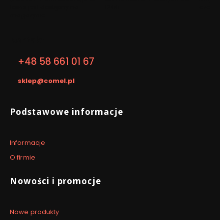
towar jest dostępny na
12:00
czego 
magazynie
Kontakt
+48 58 661 01 67
sklep@comel.pl
Linki w stopce
Podstawowe informacje
Informacje
O firmie
Nowości i promocje
Nowe produkty