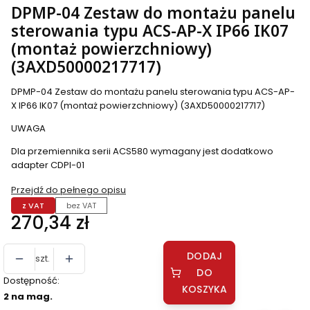
DPMP-04 Zestaw do montażu panelu
sterowania typu ACS-AP-X IP66 IK07
(montaż powierzchniowy)
(3AXD50000217717)
DPMP-04 Zestaw do montażu panelu sterowania typu ACS-AP-
X IP66 IK07 (montaż powierzchniowy) (3AXD50000217717)
UWAGA
Dla przemiennika serii ACS580 wymagany jest dodatkowo
adapter CDPI-01
Przejdź do pełnego opisu
z VAT
bez VAT
Cena
270,34 zł
DODAJ
szt.
DO
Dostępność:
KOSZYKA
2 na mag.