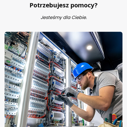
ik
Potrzebujesz pomocy?
4k
W,
ce
Jesteśmy dla Ciebie.
wk
a
220
-
240
V
50/
60
Hz
(GJ
L12
110
01R
810
0)