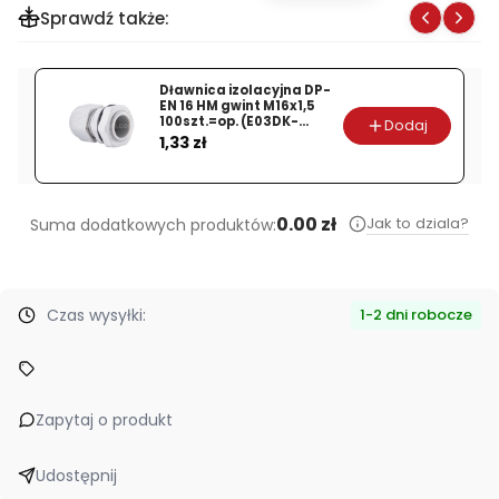
Sprawdź także:
Dławnica izolacyjna DP-
EN 16 HM gwint M16x1,5
100szt.=op. (E03DK-
Dodaj
Cena
01040100201)
1,33 zł
0.00 zł
Jak to dziala?
Suma dodatkowych produktów:
Czas wysyłki:
1-2 dni robocze
Zapytaj o produkt
Udostępnij