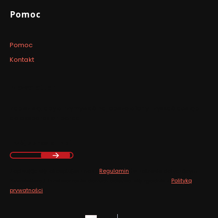
Pomoc
Pomoc
Kontakt
Newsletter
Zapisz się, aby otrzymywać najlepsze oferty i zyskać dostęp
do eksperckich porad.
Twój adres e-mail
Zapisując się, akceptujesz nasz
Regulamin
(w zakresie dotyczącym
Newslettera). Przetwarzanie danych odbywa się zgodnie z
Polityką
prywatności
.