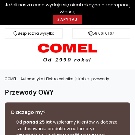
Jeżeli nasza cena wydaje się nieatrakcyjna - zaproponuj
własną
ZAPYTAJ
Bezpieczna wysyłka
Szybka dostawa
58 661 01 67
COMEL - Automatyka i Elektrotechnika
Kable i przewody
Przewody OWY
Dlaczego my?
Od
ponad 25 lat
wspieramy Klientów w doborze
i zastosowaniu produktów automatyki