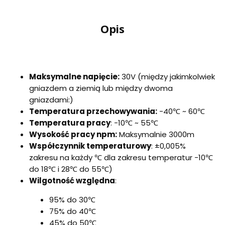
Opis
Maksymalne napięcie:
30V (między jakimkolwiek
gniazdem a ziemią lub między dwoma
gniazdami:)
Temperatura przechowywania:
-40℃ ~ 60℃
Temperatura pracy
: -10℃ ~ 55℃
Wysokość pracy npm:
Maksymalnie 3000m
Współczynnik temperaturowy
: ±0,005%
zakresu na każdy ℃ dla zakresu temperatur -10℃
do 18℃ i 28℃ do 55℃)
Wilgotność względna
:
95% do 30℃
75% do 40℃
45% do 50℃