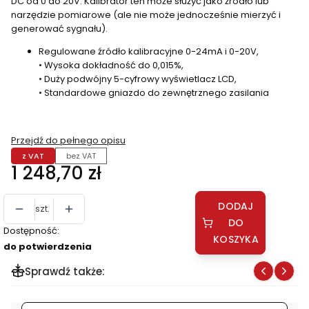
DC od 0 do 20V. Kalibrator ten może służyć jako źródło lub
narzędzie pomiarowe (ale nie może jednocześnie mierzyć i
generować sygnału).
Regulowane źródło kalibracyjne 0-24mA i 0-20V,
• Wysoka dokładność do 0,015%,
• Duży podwójny 5-cyfrowy wyświetlacz LCD,
• Standardowe gniazdo do zewnętrznego zasilania
Przejdź do pełnego opisu
z VAT
bez VAT
Cena
1 248,70 zł
DODAJ
szt.
DO
Dostępność:
KOSZYKA
do potwierdzenia
Sprawdź także: