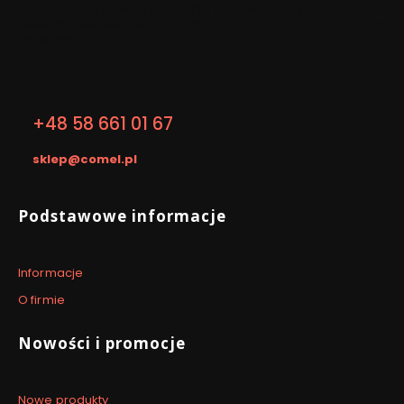
Średnio 1-2 dni robocze, jeżeli
Dla zamówień złożonych do
Dzięki 
towar jest dostępny na
12:00
czego 
magazynie
Kontakt
+48 58 661 01 67
sklep@comel.pl
Linki w stopce
Podstawowe informacje
Informacje
O firmie
Nowości i promocje
Nowe produkty