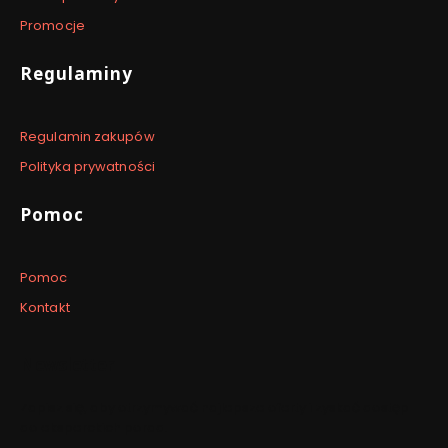
Promocje
Regulaminy
Regulamin zakupów
Polityka prywatności
Pomoc
Pomoc
Kontakt
Newsletter
Zapisz się, aby otrzymywać najlepsze oferty i zyskać dostęp
do eksperckich porad.