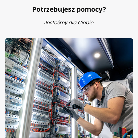
czn
ik
Potrzebujesz pomocy?
4k
W,
ce
Jesteśmy dla Ciebie.
wk
a
220
-
240
V
50/
60
Hz
(GJ
L12
110
01R
810
0)