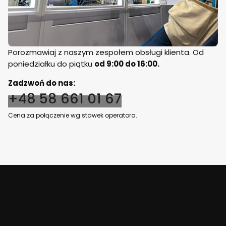
Porozmawiaj z naszym zespołem obsługi klienta. Od
poniedziałku do piątku
od 9:00 do 16:00.
Zadzwoń do nas:
+48 58 661 01 67
Cena za połączenie wg stawek operatora.
Naszą działalność rozpoczęliśmy w 1990 roku. Od
ponad 35 lat konsekwentnie pomagamy naszym
klientom w doborze, logistyce dostaw i