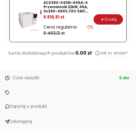
ACS380-040N-045A-4
Przemiennik 22kW, 45A,
3x380-480V, Filtr EMC
%
Kat. C3, ikonowy panel
5 816,81 zł
Dodaj
sterowania (opcja
ACS380-040S-045A-4
Cena regularna:
0%
lub ACS380-040C-045A-
4)
6 463,12 zł
0.00 zł
Jak to dziala?
Suma dodatkowych produktów:
Czas wysyłki:
5 dni
Zapytaj o produkt
Udostępnij