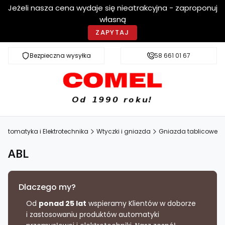
Jeżeli nasza cena wydaje się nieatrakcyjna - zaproponuj
własną
ZAPYTAJ
Bezpieczna wysyłka
Szybka dostawa
58 661 01 67
Automatyka i Elektrotechnika
Wtyczki i gniazda
Gniazda tablicowe
ABL
Dlaczego my?
Od
ponad 25 lat
wspieramy Klientów w doborze
i zastosowaniu produktów automatyki