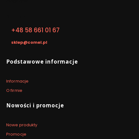
magazynie
Kontakt
+48 58 661 01 67
sklep@comel.pl
Linki w stopce
Podstawowe informacje
Informacje
O firmie
Nowości i promocje
Nowe produkty
Promocje