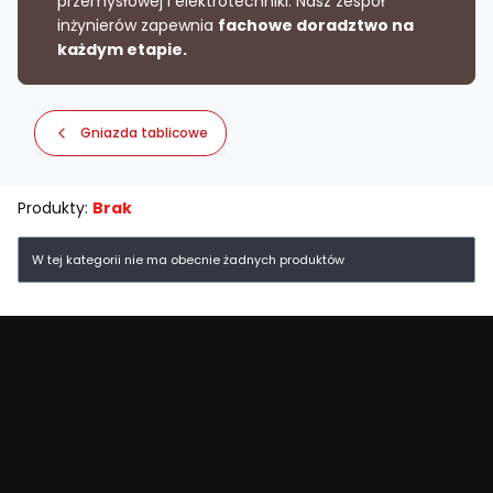
przemysłowej i elektrotechniki. Nasz zespół
inżynierów zapewnia
fachowe doradztwo na
każdym etapie.
Gniazda tablicowe
Produkty:
Brak
Lista produktów
W tej kategorii nie ma obecnie żadnych produktów
Naszą działalność rozpoczęliśmy w 1990 roku. Od
ponad 35 lat konsekwentnie pomagamy naszym
klientom w doborze, logistyce dostaw i
zastosowaniach wyrobów oraz systemów
automatyki przemysłowej i elektrotechniki.