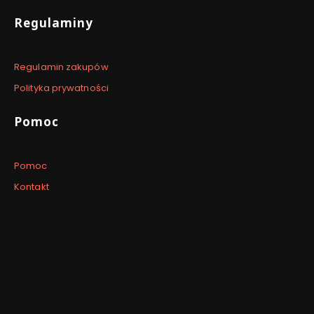
Regulaminy
Regulamin zakupów
Polityka prywatności
Pomoc
Pomoc
Kontakt
Newsletter
Zapisz się, aby otrzymywać najlepsze oferty i zyskać dostęp
do eksperckich porad.
Twój adres e-mail