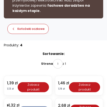
przemysłowej i elektrotechniki. Nasz zespół
inżynierów zapewnia
fachowe doradztwo na
każdym etapie.
Końcówki oczkowe
Produkty:
4
Lista produktów
Sortowanie:
z 1
Strona
Cena
Cena
1,39 zł
1,46 zł
K
K
Zobacz
Zobacz
O
O
Cena
Cena
1,13 zł
1,19 zł
produkt
produkt
1
1
0
6
/
/
1
1
Cena
Cena
1,32 zł
K
2,68 zł
K