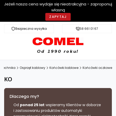
Jeżeli nasza cena wydaje się nieatrakcyjna - zaproponuj
własną
ZAPYTAJ
Bezpieczna wysyłka
Szybka dostawa
58 661 01 67
rotechnika
Osprzęt kablowy
Końcówki kablowe
Końcówki oczkowe
KO
Dlaczego my?
Od
ponad 25 lat
wspieramy Klientów w doborze
i zastosowaniu produktów automatyki