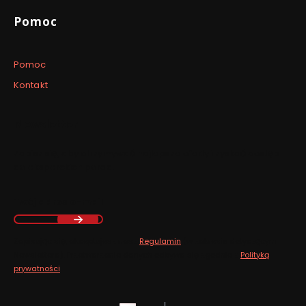
Pomoc
Pomoc
Kontakt
Newsletter
Zapisz się, aby otrzymywać najlepsze oferty i zyskać dostęp
do eksperckich porad.
Twój adres e-mail
Zapisując się, akceptujesz nasz
Regulamin
(w zakresie dotyczącym
Newslettera). Przetwarzanie danych odbywa się zgodnie z
Polityką
prywatności
.