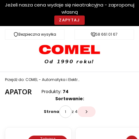
Jeżeli nasza cena wydaje się nieatrakcyjna - zaproponuj
własną
ZAPYTAJ
Bezpieczna wysyłka
Szybka dostawa
58 661 01 67
Przejdź do:
COMEL - Automatyka i Elektrotechnika
APATOR
Produkty:
74
Lista produktów
Sortowanie:
z 4
Strona
Następne produkty
Zobacz