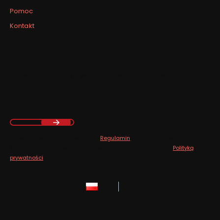
Pomoc
Kontakt
Newsletter
Zapisz się, aby otrzymywać najlepsze oferty i zyskać dostęp
do eksperckich porad.
Twój adres e-mail
Zapisując się, akceptujesz nasz
Regulamin
(w zakresie dotyczącym
Newslettera). Przetwarzanie danych odbywa się zgodnie z
Polityką
prywatności
.
polski
zł