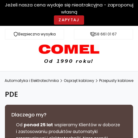
Jeżeli nasza cena wydaje się nieatrakcyjna - zaproponuj
własną
ZAPYTAJ
Bezpieczna wysyłka
Szybka dostawa
58 661 01 67
 - Automatyka i Elektrotechnika
Osprzęt kablowy
Przepusty kablowe
PDE
Dlaczego my?
Od
ponad 25 lat
wspieramy Klientów w doborze
i zastosowaniu produktów automatyki