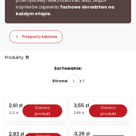
przemysłowej i elektrotechniki. Nasz zespół
inżynierów zapewnia
fachowe doradztwo na
każdym etapie.
Przepusty kablowe
Produkty:
11
Lista produktów
Sortowanie:
z 1
Strona
Cena
Cena
2,61 zł
3,55 zł
P
P
Zobacz
Zobacz
D
D
Cena
Cena
2,12 zł
2,89 zł
produkt
produkt
E
E
1
1
6
6
M
W
Cena
Cena
3,26 zł
2,83 zł
P
P