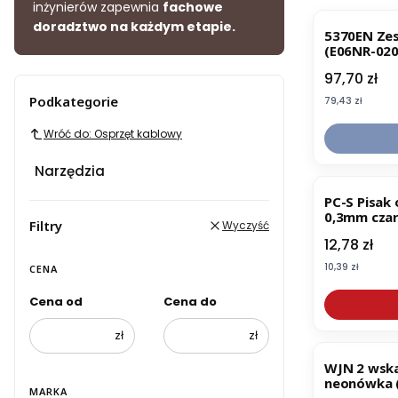
inżynierów zapewnia
fachowe
doradztwo na każdym etapie.
5370EN Ze
(E06NR-02
Cena
97,70 zł
Podkategorie
Cena
79,43 zł
Wróć do: Osprzęt kablowy
Narzędzia
PC-S Pisak 
0,3mm czar
Filtry
Wyczyść
Cena
12,78 zł
Cena
10,39 zł
CENA
Cena od
Cena do
zł
zł
WJN 2 wskaź
neonówka 
MARKA