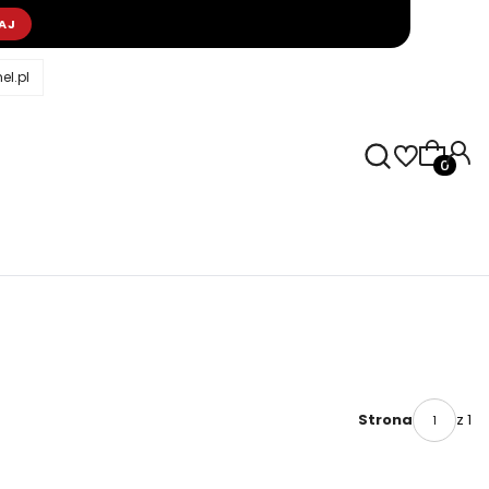
AJ
l.pl
Produkty
z 1
Strona