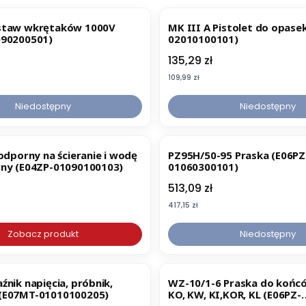
staw wkrętaków 1000V
MK III A Pistolet do opase
090200501)
02010100101)
Cena
135,29 zł
Cena
109,99 zł
Niedostępny
Niedostępny
odporny na ścieranie i wodę
PZ95H/50-95 Praska (E06PZ
ny (E04ZP-01090100103)
01060300101)
Cena
513,09 zł
Cena
417,15 zł
Zobacz produkt
Niedostępny
nik napięcia, próbnik,
WZ-10/1-6 Praska do koń
(E07MT-01010100205)
KO, KW, KI,KOR, KL (E06PZ-
03020100101)