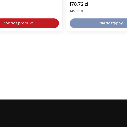
Cena
178,72 zł
Cena
145,30 zł
Zobacz produkt
Niedostępny
ponad 35 lat konsekwentnie