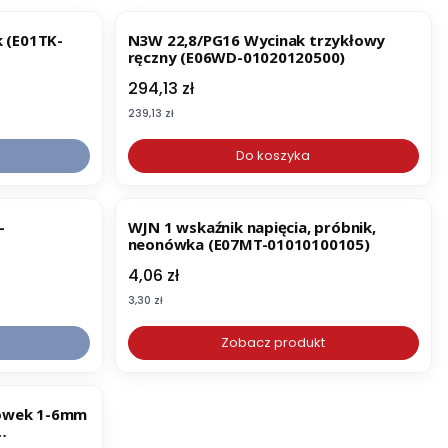
k (E01TK-
N3W 22,8/PG16 Wycinak trzykłowy
ręczny (E06WD-01020120500)
Cena
294,13 zł
Cena
239,13 zł
Do koszyka
-
WJN 1 wskaźnik napięcia, próbnik,
neonówka (E07MT-01010100105)
Cena
4,06 zł
Cena
3,30 zł
Zobacz produkt
cówek 1-6mm