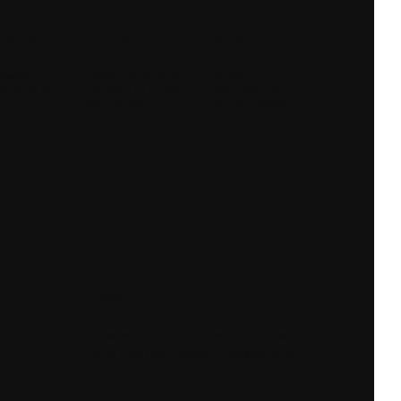
AMY W
DOSKONAŁY
WYGODNA
 24H
KONTAKT
DOSTAWA
ówień
Dzięki naszej wiedzy
Kurierzy,
h do 12:00
zakupisz to czego
paczkomaty i
potrzebujesz
punkty odbioru
Newsletter
Zapisz się, aby otrzymywać najlepsze
oferty i zyskać dostęp do eksperckich
porad.