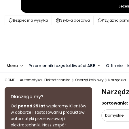
Jeżel
Bezpieczna wysyłka
Szybka dostawa
Przyjazna pom
Menu
Przemienniki częstotliwości ABB
O firmie
COMEL - Automatyka i Elektrotechnika
Osprzęt kablowy
Narzędzia
Narzędz
Dlaczego my?
Lista pr
Sortowanie:
Od
ponad 25 lat
wspieramy Klientów
w doborze i zastosowaniu produktów
Domyślne
automatyki przemysłowej i
elektrotechniki. Nasz zespół