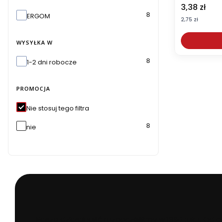
Cena
3,38 zł
Marka
8
ERGOM
Cena
2,75 zł
WYSYŁKA W
Wysyłka w
8
1-2 dni robocze
PROMOCJA
Nie stosuj tego filtra
8
nie
Naszą działalność rozpoczęliśmy w 1990 roku. Od 