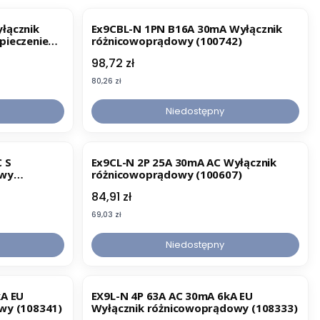
łącznik
Ex9CBL-N 1PN B16A 30mA Wyłącznik
pieczeniem
różnicowoprądowy (100742)
ieg. char.
Cena
98,72 zł
p AC
Cena
80,26 zł
Niedostępny
Ex9CL-N 2P 25A 30mA AC Wyłącznik
owy
różnicowoprądowy (100607)
Cena
84,91 zł
Cena
69,03 zł
Niedostępny
kA EU
EX9L-N 4P 63A AC 30mA 6kA EU
wy (108341)
Wyłącznik różnicowoprądowy (108333)