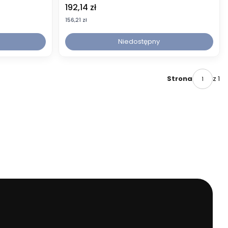
Cena
192,14 zł
Cena
156,21 zł
Niedostępny
z 1
Strona