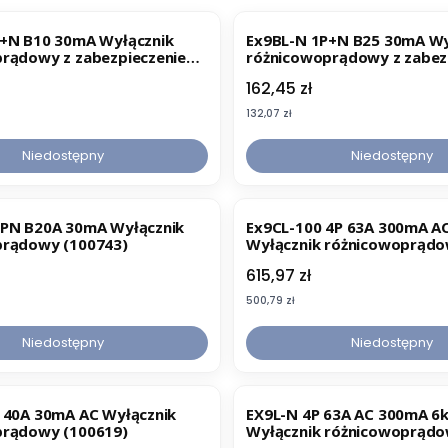
+N B10 30mA Wyłącznik
Ex9BL-N 1P+N B25 30mA Wy
prądowy z zabezpieczeniem
różnicowoprądowy z zabez
m, Icn=6kA, 1+Nbieg. char.
nadprądowym Icn=6kA, 1+Nb
Cena
162,45 zł
mA, typ AC (107620)
B, In=25A, Iróżn.=30mA, ty
(107624)
Cena
132,07 zł
Niedostępny
Niedostępny
1PN B20A 30mA Wyłącznik
Ex9CL-100 4P 63A 300mA AC S
prądowy (100743)
Wyłącznik różnicowoprąd
selektywny (100722)
Cena
615,97 zł
Cena
500,79 zł
Niedostępny
Niedostępny
 40A 30mA AC Wyłącznik
EX9L-N 4P 63A AC 300mA 6
prądowy (100619)
Wyłącznik różnicowoprądo