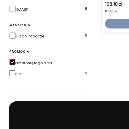
Cena
108,18 zł
Marka
9
NOARK
Cena
87,95 zł
WYSYŁKA W
Wysyłka w
6
1-2 dni robocze
PROMOCJA
Nie stosuj tego filtra
9
nie
Naszą działalność rozpoczęliśmy w 1990 roku. Od 