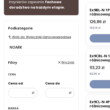
inżynierów zapewnia
fachowe
doradztwo na każdym etapie.
Ex9BL-N 1P
różnicowo
nadprądowy
Cena
126,86 zł
B, 10A, 30
Podkategorie
Cena
103,14 zł
Wróć do: Wyłączniki różnicowoprądowe
NOARK
Ex9CBL-N 
różnicowo
Filtry
Wyczyść
Cena
113,23 zł
Cena
92,06 zł
CENA
Cena od
Cena do
zł
zł
Ex9CL-N 4P
różnicowo
MARKA