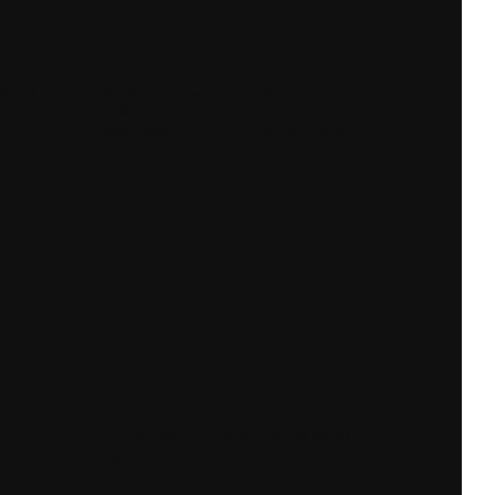
AMY W
DOSKONAŁY
WYGODNA
 24H
KONTAKT
DOSTAWA
ówień
Dzięki naszej wiedzy
Kurierzy,
h do 12:00
zakupisz to czego
paczkomaty i
potrzebujesz
punkty odbioru
Newsletter
Zapisz się, aby otrzymywać najlepsze
oferty i zyskać dostęp do eksperckich
porad.