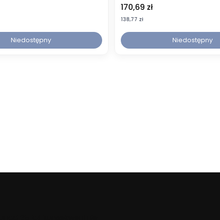
Cena
170,69 zł
Cena
138,77 zł
Niedostępny
Niedostępny
ponad 35 lat konsekwentnie