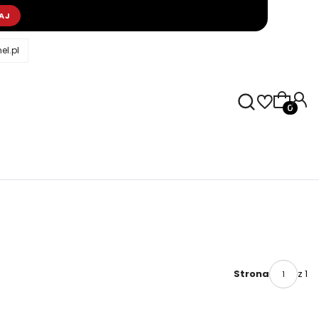
AJ
l.pl
Produkty
z 1
Strona