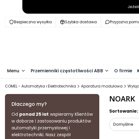
Jeżel
Bezpieczna wysyłka
Szybka dostawa
Przyjazna pom
Menu
Przemienniki częstotliwości ABB
O firmie
COMEL - Automatyka i Elektrotechnika
Aparatura modułowa
Wyłąc
NOARK
Dlaczego my?
Lista pr
Sortowanie:
Od
ponad 25 lat
wspieramy Klientów
w doborze i zastosowaniu produktów
Domyślne
automatyki przemysłowej i
elektrotechniki. Nasz zespół