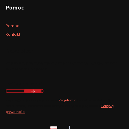
Pomoc
Pomoc
Kontakt
Newsletter
Zapisz się, aby otrzymywać najlepsze oferty i zyskać dostęp
do eksperckich porad.
Twój adres e-mail
Zapisując się, akceptujesz nasz
Regulamin
(w zakresie dotyczącym
Newslettera). Przetwarzanie danych odbywa się zgodnie z
Polityką
prywatności
.
polski
zł