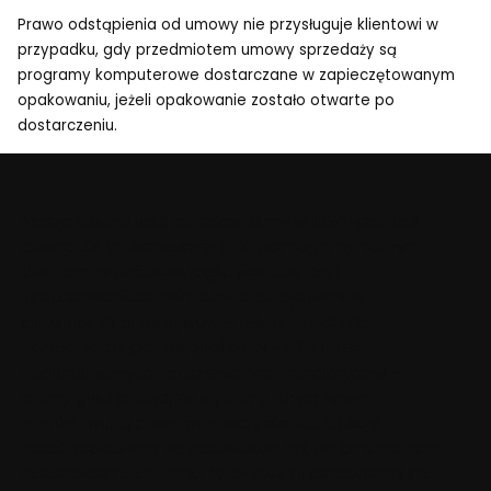
Prawo odstąpienia od umowy nie przysługuje klientowi w
przypadku, gdy przedmiotem umowy sprzedaży są
programy komputerowe dostarczane w zapieczętowanym
opakowaniu, jeżeli opakowanie zostało otwarte po
dostarczeniu.
Naszą działalność rozpoczęliśmy w 1990 roku. Od
ponad 35 lat konsekwentnie pomagamy naszym
klientom w doborze, logistyce dostaw i
zastosowaniach wyrobów oraz systemów
automatyki przemysłowej i elektrotechniki.
Zatrudniamy profesjonalistów - inżynierów,
techników, wyspecjalizowanych handlowców -
którzy gwarantują, że wybrany towar spełni
zdefiniowaną przez potrzeby klienta funkcję.
Współpracujemy ze sprawdzonymi, renomowanymi
dostawcami, zarówno światowymi koncernami jak