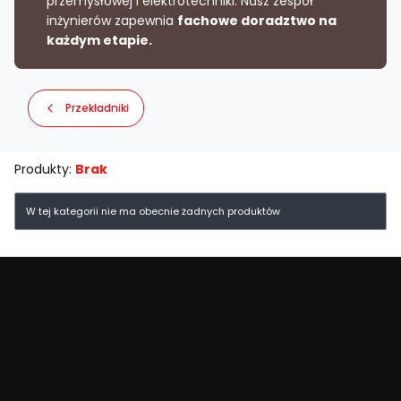
przemysłowej i elektrotechniki. Nasz zespół
inżynierów zapewnia
fachowe doradztwo na
każdym etapie.
Przekładniki
Produkty:
Brak
Lista produktów
W tej kategorii nie ma obecnie żadnych produktów
Naszą działalność rozpoczęliśmy w 1990 roku. Od
ponad 35 lat konsekwentnie pomagamy naszym
klientom w doborze, logistyce dostaw i
zastosowaniach wyrobów oraz systemów
automatyki przemysłowej i elektrotechniki.