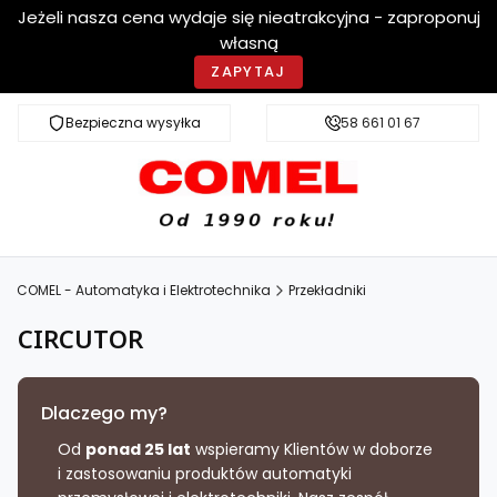
Jeżeli nasza cena wydaje się nieatrakcyjna - zaproponuj
własną
ZAPYTAJ
Bezpieczna wysyłka
Szybka dostawa
58 661 01 67
COMEL - Automatyka i Elektrotechnika
Przekładniki
CIRCUTOR
Dlaczego my?
Od
ponad 25 lat
wspieramy Klientów w doborze
i zastosowaniu produktów automatyki