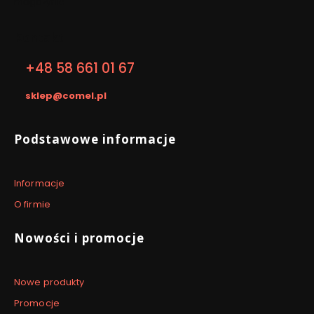
magazynie
Kontakt
+48 58 661 01 67
sklep@comel.pl
Linki w stopce
Podstawowe informacje
Informacje
O firmie
Nowości i promocje
Nowe produkty
Promocje