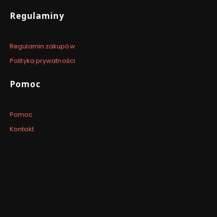
Regulaminy
Regulamin zakupów
Polityka prywatności
Pomoc
Pomoc
Kontakt
Newsletter
Zapisz się, aby otrzymywać najlepsze oferty i zyskać dostęp
do eksperckich porad.
Twój adres e-mail