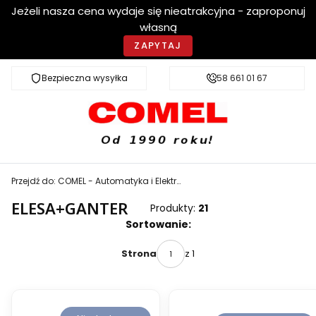
Jeżeli nasza cena wydaje się nieatrakcyjna - zaproponuj
własną
ZAPYTAJ
Bezpieczna wysyłka
Szybka dostawa
58 661 01 67
Przejdź do:
COMEL - Automatyka i Elektrotechnika
ELESA+GANTER
Produkty:
21
Lista produktów
Sortowanie:
z 1
Strona