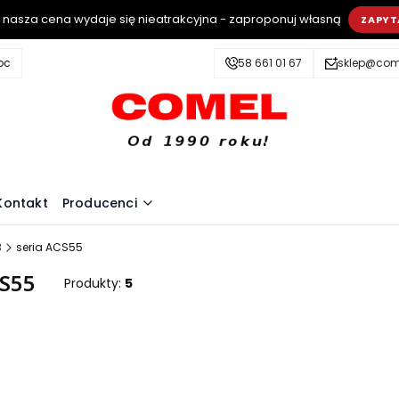
i nasza cena wydaje się nieatrakcyjna - zaproponuj własną
ZAPYT
oc
58 661 01 67
sklep@come
Kontakt
Producenci
B
seria ACS55
CS55
Produkty:
5