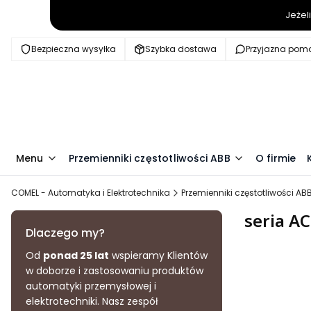
Jeżel
Bezpieczna wysyłka
Szybka dostawa
Przyjazna pom
Menu
Przemienniki częstotliwości ABB
O firmie
COMEL - Automatyka i Elektrotechnika
Przemienniki częstotliwości AB
seria A
Dlaczego my?
Od
ponad 25 lat
wspieramy Klientów
w doborze i zastosowaniu produktów
automatyki przemysłowej i
elektrotechniki. Nasz zespół