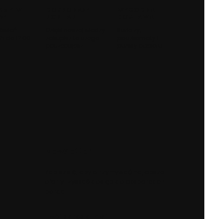
AMY W
DOSKONAŁY
WYGODNA
 24H
KONTAKT
DOSTAWA
ówień
Dzięki naszej wiedzy
Kurierzy,
h do 12:00
zakupisz to czego
paczkomaty i
potrzebujesz
punkty odbioru
Newsletter
Zapisz się, aby otrzymywać najlepsze
oferty i zyskać dostęp do eksperckich
porad.
Twój adres e-mail