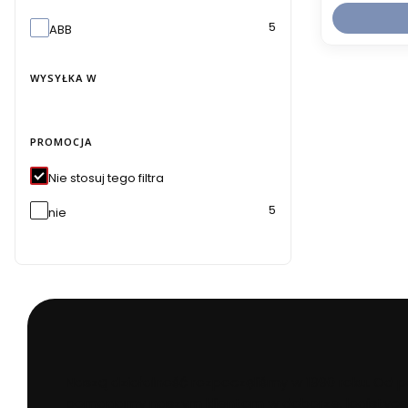
Marka
5
ABB
WYSYŁKA W
Wysyłka w
PROMOCJA
Nie stosuj tego filtra
5
nie
Naszą działalność rozpoczęliśmy w 1990 roku. Od 
pomagamy naszym klientom w doborze, logistyce