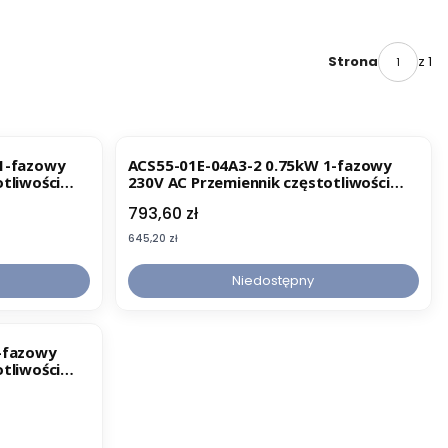
z 1
Strona
 1-fazowy
ACS55-01E-04A3-2 0.75kW 1-fazowy
tliwości
230V AC Przemiennik częstotliwości
(68878357)
Cena
793,60 zł
Cena
645,20 zł
Niedostępny
1-fazowy
tliwości