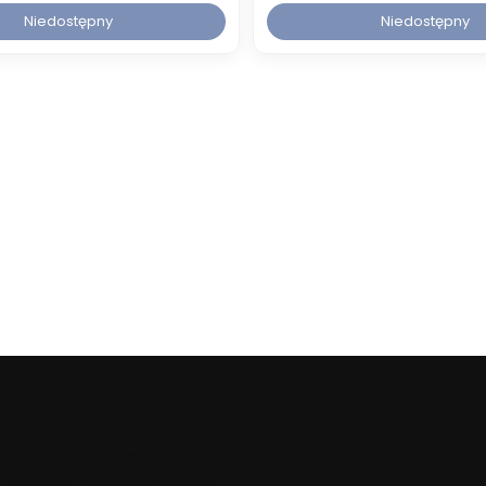
Niedostępny
Niedostępny
ponad 35 lat konsekwentnie
 dostaw i zastosowaniach