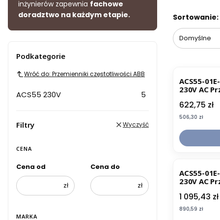
inżynierów zapewnia
fachowe
doradztwo na każdym etapie.
Lista pr
Sortowanie:
Domyślne
Podkategorie
Wróć do: Przemienniki częstotliwości ABB
ACS55-01E-
230V AC Pr
ACS55 230V
5
(68878331)
Cena
622,75 zł
Cena
506,30 zł
Filtry
Wyczyść
CENA
Cena od
Cena do
ACS55-01E-
230V AC Pr
zł
zł
(68878365)
Cena
1 095,43 zł
Cena
890,59 zł
MARKA