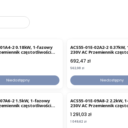
oduktów
01A4-2 0.18kW, 1-fazowy
ACS55-01E-02A2-2 0.37kW,
zemiennik częstotliwości
230V AC Przemiennik często
(68878349)
Cena
692,47 zł
Cena
562,98 zł
Niedostępny
Niedostępny
07A6-2 1.5kW, 1-fazowy
ACS55-01E-09A8-2 2.2kW, 
zemiennik częstotliwości
230V AC Przemiennik często
(68878373)
Cena
1 291,03 zł
Cena
1 049,62 zł