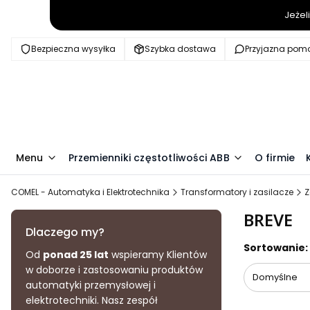
Jeżel
Bezpieczna wysyłka
Szybka dostawa
Przyjazna pom
Menu
Przemienniki częstotliwości ABB
O firmie
COMEL - Automatyka i Elektrotechnika
Transformatory i zasilacze
Z
BREVE
Dlaczego my?
Lista pr
Sortowanie:
Od
ponad 25 lat
wspieramy Klientów
w doborze i zastosowaniu produktów
Domyślne
automatyki przemysłowej i
elektrotechniki. Nasz zespół