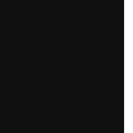
AMY W
DOSKONAŁY
WYGODNA
 24H
KONTAKT
DOSTAWA
ówień
Dzięki naszej wiedzy
Kurierzy,
h do 12:00
zakupisz to czego
paczkomaty i
potrzebujesz
punkty odbioru
Newsletter
Zapisz się, aby otrzymywać najlepsze
oferty i zyskać dostęp do eksperckich
porad.