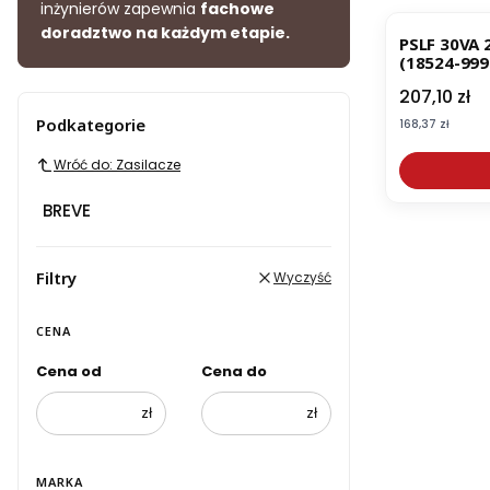
inżynierów zapewnia
fachowe
doradztwo na każdym etapie.
PSLF 30VA 
(18524-999
Cena
207,10 zł
Podkategorie
Cena
168,37 zł
Wróć do: Zasilacze
BREVE
Filtry
Wyczyść
CENA
Cena od
Cena do
zł
zł
MARKA