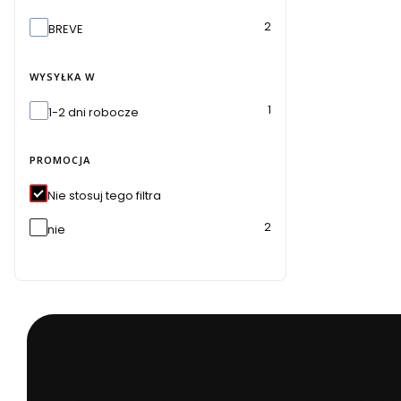
Marka
2
BREVE
WYSYŁKA W
Wysyłka w
1
1-2 dni robocze
PROMOCJA
Nie stosuj tego filtra
2
nie
Naszą działalność rozpoczęliśmy w 1990 roku. Od 