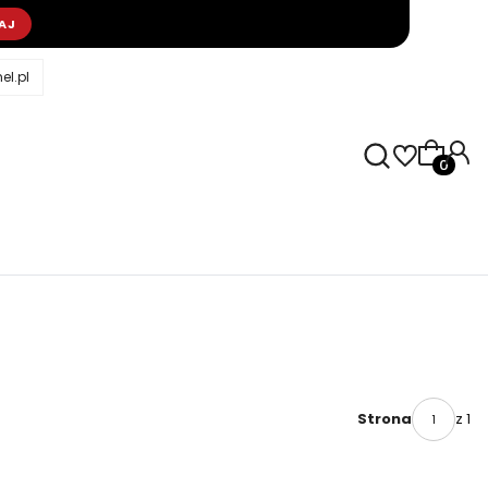
AJ
l.pl
Produkty
z 1
Strona