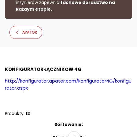
inżynierów zapewnia
fachowe doradztwo na
każdym etapie.
APATOR
KONFIGURATOR ŁĄCZNIKÓW 4G
http://konfigurator.apator.com/konfigurator4G/konfigu
rator.aspx
Produkty:
12
Lista produktów
Sortowanie: