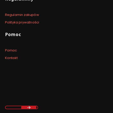
Regulamin zakupów
Polityka prywatności
Pomoc
Pomoc
Kontakt
Newsletter
Zapisz się, aby otrzymywać najlepsze oferty i zyskać dostęp
do eksperckich porad.
Twój adres e-mail