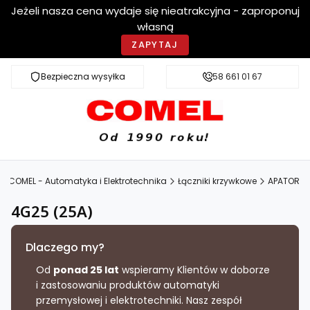
Jeżeli nasza cena wydaje się nieatrakcyjna - zaproponuj
własną
ZAPYTAJ
Bezpieczna wysyłka
Szybka dostawa
58 661 01 67
COMEL - Automatyka i Elektrotechnika
Łączniki krzywkowe
APATOR
4G25 (25A)
Dlaczego my?
Od
ponad 25 lat
wspieramy Klientów w doborze
i zastosowaniu produktów automatyki
przemysłowej i elektrotechniki. Nasz zespół