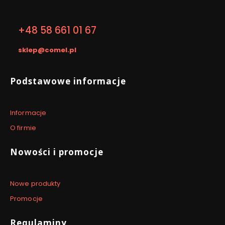
y
Kontakt
w
,
y
2
,
+48 58 661 01 67
5
2
A
5
sklep@comel.pl
A
Linki w stopce
Podstawowe informacje
Informacje
O firmie
Nowości i promocje
Nowe produkty
Promocje
Regulaminy