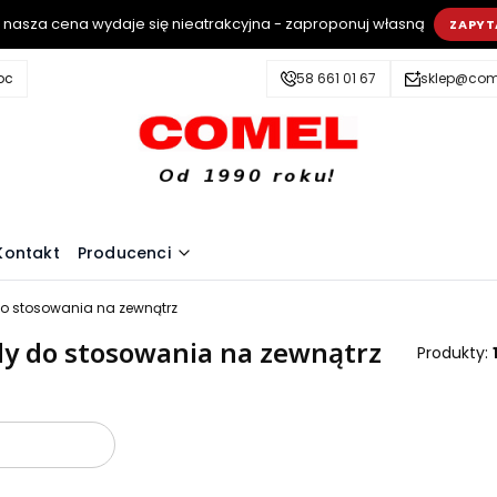
i nasza cena wydaje się nieatrakcyjna - zaproponuj własną
ZAPYT
oc
58 661 01 67
sklep@come
Kontakt
Producenci
o stosowania na zewnątrz
y do stosowania na zewnątrz
Produkty:
oduktów