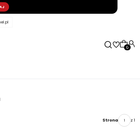
AJ
l.pl
Produkty
1
z 1
Strona