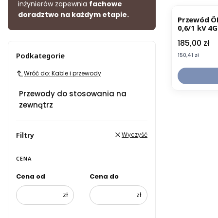
inżynierów zapewnia
fachowe
doradztwo na każdym etapie.
Przewód Ö
0,6/1 kV 4
Cena
185,00 zł
Podkategorie
Cena
150,41 zł
Wróć do: Kable i przewody
Przewody do stosowania na
zewnątrz
Filtry
Wyczyść
CENA
Cena od
Cena do
zł
zł