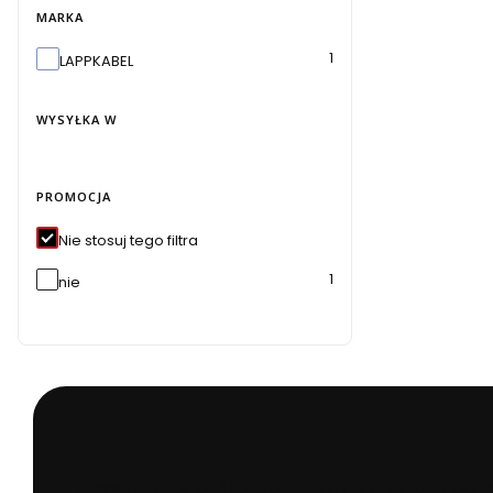
MARKA
Marka
1
LAPPKABEL
WYSYŁKA W
Wysyłka w
PROMOCJA
Nie stosuj tego filtra
1
nie
Naszą działalność rozpoczęliśmy w 1990 roku. Od 