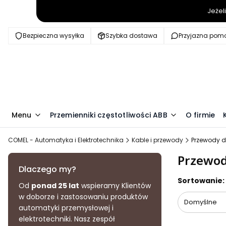
Jeżel
Bezpieczna wysyłka
Szybka dostawa
Przyjazna pom
Menu
Przemienniki częstotliwości ABB
O firmie
COMEL - Automatyka i Elektrotechnika
Kable i przewody
Przewody d
Przewod
Dlaczego my?
Lista pr
Sortowanie:
Od
ponad 25 lat
wspieramy Klientów
w doborze i zastosowaniu produktów
Domyślne
automatyki przemysłowej i
elektrotechniki. Nasz zespół