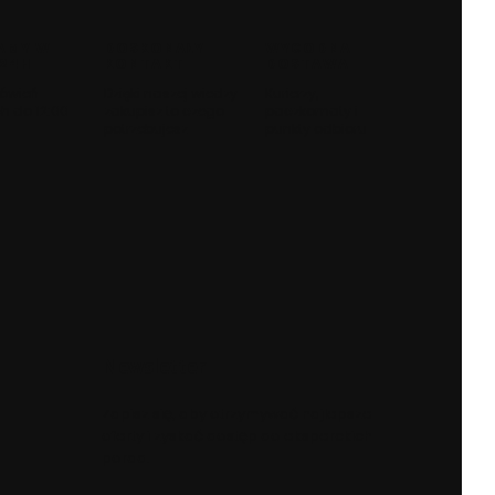
AMY W
DOSKONAŁY
WYGODNA
 24H
KONTAKT
DOSTAWA
ówień
Dzięki naszej wiedzy
Kurierzy,
h do 12:00
zakupisz to czego
paczkomaty i
potrzebujesz
punkty odbioru
Newsletter
Zapisz się, aby otrzymywać najlepsze
oferty i zyskać dostęp do eksperckich
porad.