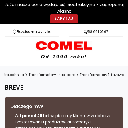
Jeżeli nasza cena wydaje się nieatrakcyjna - zaproponuj
własną
ZAPYTAJ
Bezpieczna wysyłka
Szybka dostawa
58 661 01 67
lektrotechnika
Transformatory i zasilacze
Transformatory 1-fazowe
BREVE
Dlaczego my?
Od
ponad 25 lat
wspieramy Klientów w doborze
i zastosowaniu produktów automatyki