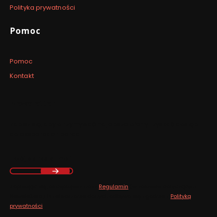
Polityka prywatności
Pomoc
Pomoc
Kontakt
Newsletter
Zapisz się, aby otrzymywać najlepsze oferty i zyskać dostęp
do eksperckich porad.
Twój adres e-mail
Zapisując się, akceptujesz nasz
Regulamin
(w zakresie dotyczącym
Newslettera). Przetwarzanie danych odbywa się zgodnie z
Polityką
prywatności
.