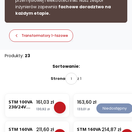
przemysłowej i elektrotechniki. Nasz zespół
inżynierów zapewnia
fachowe doradztwo na
każdym etapie.
Transformatory 1-fazowe
Produkty:
23
Lista produktów
Sortowanie:
z 1
Strona
Cena
Cena
161,03 zł
163,60 zł
STM 100VA
S
230/24V
T
Niedostępny
Cena
Cena
130,92 zł
133,01 zł
Transforma
M
tor 1-
1
fazowy
0
(16224-
0
Cena
Cena
211,60 zł
214,87 zł
STM 160VA
STM 160VA
9923)
V