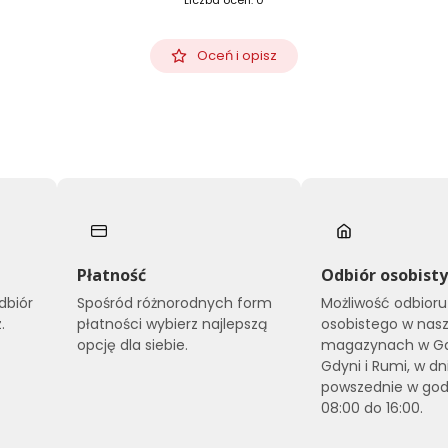
Liczba ocen: 0
Oceń i opisz
Płatność
Odbiór osobist
dbiór
Spośród różnorodnych form
Możliwość odbioru
.
płatności wybierz najlepszą
osobistego w nas
opcję dla siebie.
magazynach w Gd
Gdyni i Rumi, w dn
powszednie w god
08:00 do 16:00.