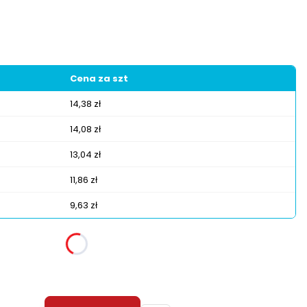
Cena za szt
14,38 zł
14,08 zł
13,04 zł
11,86 zł
9,63 zł
żnić się ceną