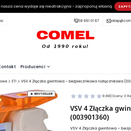
i nasza cena wydaje się nieatrakcyjna - zaproponuj własną
ZAPYT
oc
58 661 01 67
sklep@come
Kontakt
Producenci
towe
ETI
VSV 4 Złączka gwintowa – bezpiecznikowa rozłącznikowa (0
BESTSELLER
0.00
(Oceny: 0 Re
VSV 4 Złączka gwi
(003901360)
VSV 4 Złączka gwintowa – bezp