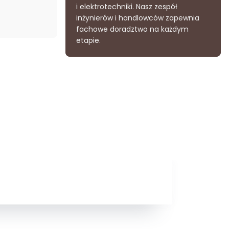
i elektrotechniki. Nasz zespół
inżynierów i handlowców zapewnia
fachowe doradztwo na każdym
etapie.