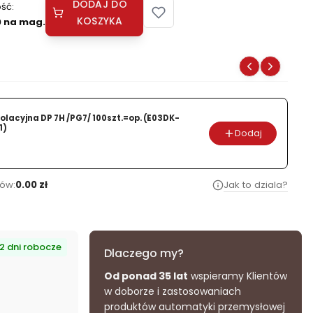
DODAJ DO
ść:
KOSZYKA
 na mag.
olacyjna DP 7H /PG7/ 100szt.=op. (E03DK-
1)
Dodaj
ów:
0.00 zł
Jak to dziala?
-2 dni robocze
Dlaczego my?
Od ponad 35 lat
wspieramy Klientów
w doborze i zastosowaniach
produktów automatyki przemysłowej