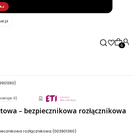
AJ
l.pl
Produkty
03901360)
cenzje: 0)
ntowa – bezpiecznikowa rozłącznikowa
iecznikowa rozłącznikowa (003901360)