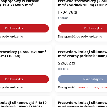
aboprądowy w ekranie
Przewód sterowniczy JZ-50
(LiY-CY) 6x0.5 mm²
mm² (odcinek 100m) (10012
0m) (16006)
Cena
1 704,78 zł
Cena
1 386,00 zł
Do koszyka
Do koszyka
o potwierdzenia
Dostępność:
do potwierdzenia
erowniczy JZ-500 7G1 mm²
Przewód w izolacji silikonow
0m) (10068)
mm² czarny (odcinek 100m)
Cena
226,32 zł
Cena
184,00 zł
Do koszyka
Niedostępny
o potwierdzenia
Dostępność:
towar pod zapytanie
olacji silikonowej SiF 1x10
Przewód w izolacji silikonow
(odcinek 100m) (24601)
mm² czarny (odcinek 100m)