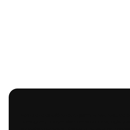
Naszą działalność rozpoczęliśmy w 1990 roku. Od 
pomagamy naszym klientom w doborze, logistyce
wyrobów oraz systemów automatyki przemysłowej i