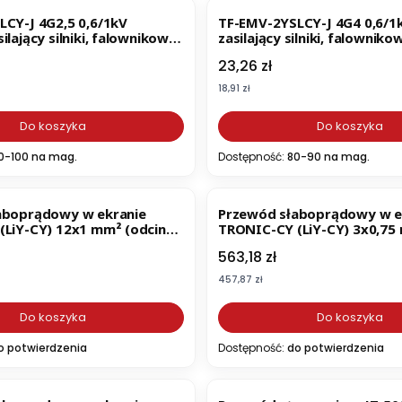
CY-J 4G2,5 0,6/1kV
TF-EMV-2YSLCY-J 4G4 0,6/1
lający silniki, falownikowy,
zasilający silniki, falowniko
ekranowany, do
podwójnie ekranowany, do
Cena
23,26 zł
a przetwornic
okablowania przetwornic
ści (22085)
częstotliwości (22086)
Cena
18,91 zł
Do koszyka
Do koszyka
0-100 na mag.
Dostępność:
80-90 na mag.
aboprądowy w ekranie
Przewód słaboprądowy w e
(LiY-CY) 12x1 mm² (odcinek
TRONIC-CY (LiY-CY) 3x0,75
83)
(odcinek 100m) (16027)
Cena
563,18 zł
Cena
457,87 zł
Do koszyka
Do koszyka
o potwierdzenia
Dostępność:
do potwierdzenia