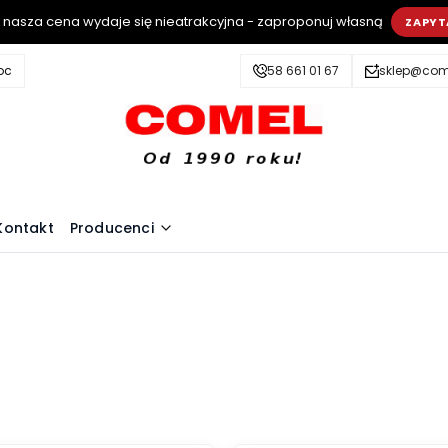
i nasza cena wydaje się nieatrakcyjna - zaproponuj własną
ZAPYT
oc
58 661 01 67
sklep@come
Kontakt
Producenci