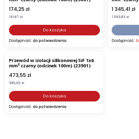
Cena
Cena
174,25 zł
1 345,41 zł
Cena
Cena
141,67 zł
1 093,83 zł
Do koszyka
Dostępność:
do potwierdzenia
Dostępność:
t
Przewód w izolacji silikonowej SiF 1x6
mm² czarny (odcinek 100m) (23901)
Cena
473,55 zł
Cena
385,00 zł
Do koszyka
Dostępność:
do potwierdzenia