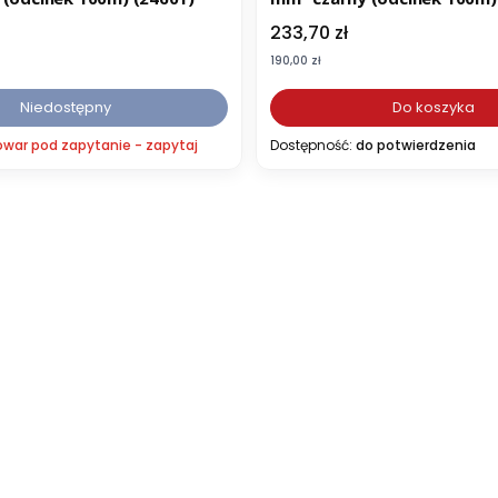
Cena
233,70 zł
Cena
190,00 zł
Niedostępny
Do koszyka
owar pod zapytanie - zapytaj
Dostępność:
do potwierdzenia