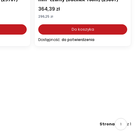
Cena
364,39 zł
Cena
296,25 zł
Do koszyka
Dostępność:
do potwierdzenia
z 1
Strona