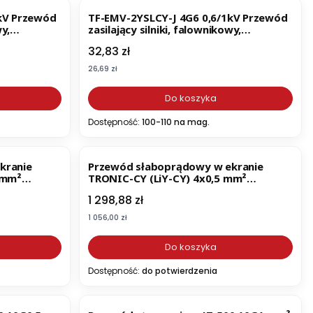
kV Przewód
TF-EMV-2YSLCY-J 4G6 0,6/1kV Przewód
wy,
zasilający silniki, falownikowy,
podwójnie ekranowany, do
Cena
32,83 zł
okablowania przetwornic
częstotliwości (22087)
Cena
26,69 zł
Do koszyka
Dostępność:
100-110 na mag.
kranie
Przewód słaboprądowy w ekranie
 mm²
TRONIC-CY (LiY-CY) 4x0,5 mm²
(odcinek 100m) (16004)
Cena
1 298,88 zł
Cena
1 056,00 zł
Do koszyka
Dostępność:
do potwierdzenia