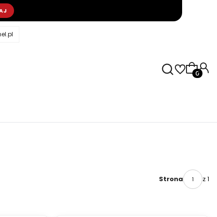
AJ
l.pl
Produkty
z 1
Strona