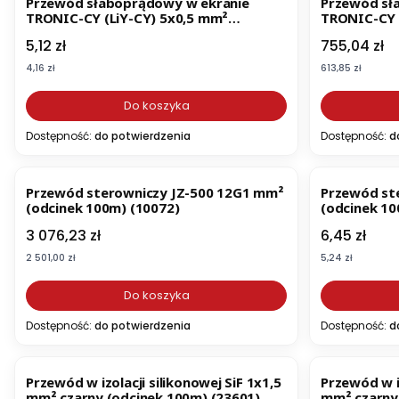
Przewód słaboprądowy w ekranie
Przewód sł
TRONIC-CY (LiY-CY) 5x0,5 mm²
TRONIC-CY 
(odcinek 100m) (16005)
(odcinek 10
Cena
Cena
5,12 zł
755,04 zł
Cena
Cena
4,16 zł
613,85 zł
Do koszyka
Dostępność:
do potwierdzenia
Dostępność:
d
Przewód sterowniczy JZ-500 12G1 mm²
Przewód st
(odcinek 100m) (10072)
(odcinek 10
Cena
Cena
3 076,23 zł
6,45 zł
Cena
Cena
2 501,00 zł
5,24 zł
Do koszyka
Dostępność:
do potwierdzenia
Dostępność:
d
Przewód w izolacji silikonowej SiF 1x1,5
Przewód w iz
mm² czarny (odcinek 100m) (23601)
mm² czarny 