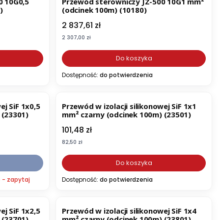
0 10G0,5
Przewód sterowniczy JZ-500 10G1 mm²
)
(odcinek 100m) (10180)
Cena
2 837,61 zł
Cena
2 307,00 zł
Do koszyka
Dostępność:
do potwierdzenia
ej SiF 1x0,5
Przewód w izolacji silikonowej SiF 1x1
 (23301)
mm² czarny (odcinek 100m) (23501)
Cena
101,48 zł
Cena
82,50 zł
Do koszyka
 - zapytaj
Dostępność:
do potwierdzenia
ej SiF 1x2,5
Przewód w izolacji silikonowej SiF 1x4
 (23701)
mm² czarny (odcinek 100m) (23801)