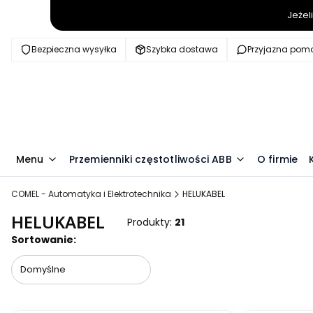
Jeżel
Bezpieczna wysyłka
Szybka dostawa
Przyjazna pom
Menu
Przemienniki częstotliwości ABB
O firmie
COMEL - Automatyka i Elektrotechnika
HELUKABEL
HELUKABEL
Produkty:
21
Lista produktów
Sortowanie:
Domyślne