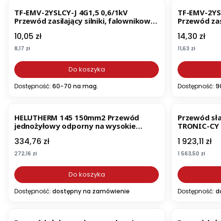
TF-EMV-2YSLCY-J 4G1,5 0,6/1kV
TF-EMV-2YSL
Przewód zasilający silniki, falownikowy,
Przewód zasi
podwójnie ekranowany, do
podwójnie 
Cena
Cena
10,05 zł
14,30 zł
okablowania przetwornic
okablowani
częstotliwości (22084)
częstotliwo
Cena
Cena
8,17 zł
11,63 zł
Do koszyka
Dostępność:
60-70 na mag.
Dostępność:
9
HELUTHERM 145 150mm2 Przewód
Przewód sł
jednożyłowy odporny na wysokie
TRONIC-CY 
temperatury, odcinek 2m (51518)
100m) (164
Cena
Cena
334,76 zł
1 923,11 zł
Cena
Cena
272,16 zł
1 563,50 zł
Do koszyka
Dostępność:
dostępny na zamówienie
Dostępność:
d