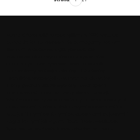
(3770552)
Naszą działalność rozpoczęliśmy w 1990 roku. Od
ponad 35 lat konsekwentnie pomagamy naszym
klientom w doborze, logistyce dostaw i
zastosowaniach wyrobów oraz systemów
automatyki przemysłowej i elektrotechniki.
Zatrudniamy profesjonalistów - inżynierów,
techników, wyspecjalizowanych handlowców -
którzy gwarantują, że wybrany towar spełni
zdefiniowaną przez potrzeby klienta funkcję.
Współpracujemy ze sprawdzonymi, renomowanymi
dostawcami, zarówno światowymi koncernami jak
ABB, jak i innymi cenionymi producentami krajowymi i
zagranicznymi jak Ergom, Fibox, Finder, Helukabel,
Spamel, Lumel, Pokój, Breve, OBO Bettermann.