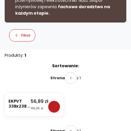
przemysłowej i elektrotechniki. Nasz zespół
inżynierów zapewnia
fachowe doradztwo na
każdym etapie.
Fibox
Produkty:
1
Lista produktów
Sortowanie:
z 1
Strona
Cena
56,89 zł
EKPVT
338x238
Cena
46,25 zł
Płyta
montażo
wa (stal
ocynkowa
na)
z 1
Strona