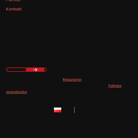
Kontakt
Newsletter
Zapisz się, aby otrzymywać najlepsze oferty i zyskać dostęp
do eksperckich porad.
Twój adres e-mail
Zapisując się, akceptujesz nasz
Regulamin
(w zakresie dotyczącym
Newslettera). Przetwarzanie danych odbywa się zgodnie z
Polityką
prywatności
.
polski
zł