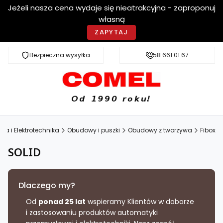
Jeżeli nasza cena wydaje się nieatrakcyjna - zaproponuj
własną
ZAPYTAJ
Bezpieczna wysyłka
Szybka dostawa
58 661 01 67
a i Elektrotechnika
Obudowy i puszki
Obudowy z tworzywa
Fibox
SOLID
Dlaczego my?
Od
ponad 25 lat
wspieramy Klientów w doborze
i zastosowaniu produktów automatyki