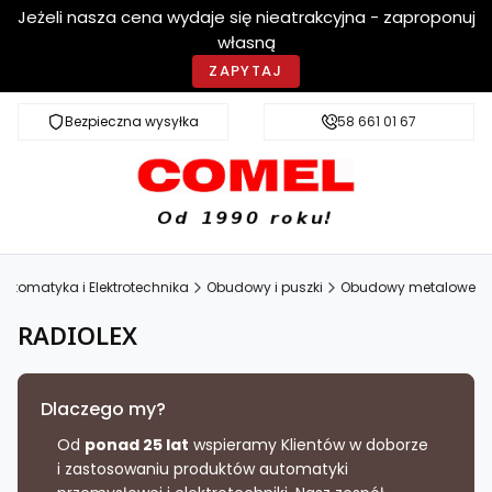
Jeżeli nasza cena wydaje się nieatrakcyjna - zaproponuj
własną
ZAPYTAJ
Bezpieczna wysyłka
Szybka dostawa
58 661 01 67
Automatyka i Elektrotechnika
Obudowy i puszki
Obudowy metalowe
RADIOLEX
Dlaczego my?
Od
ponad 25 lat
wspieramy Klientów w doborze
i zastosowaniu produktów automatyki