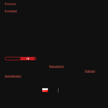
Pomoc
Kontakt
Newsletter
Zapisz się, aby otrzymywać najlepsze oferty i zyskać dostęp
do eksperckich porad.
Twój adres e-mail
Zapisując się, akceptujesz nasz
Regulamin
(w zakresie dotyczącym
Newslettera). Przetwarzanie danych odbywa się zgodnie z
Polityką
prywatności
.
polski
zł