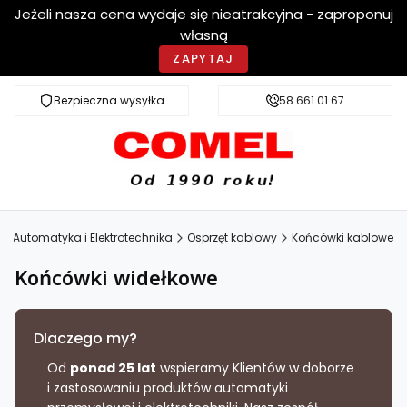
Jeżeli nasza cena wydaje się nieatrakcyjna - zaproponuj
własną
ZAPYTAJ
Bezpieczna wysyłka
Szybka dostawa
58 661 01 67
- Automatyka i Elektrotechnika
Osprzęt kablowy
Końcówki kablowe
Końcówki widełkowe
Dlaczego my?
Od
ponad 25 lat
wspieramy Klientów w doborze
i zastosowaniu produktów automatyki