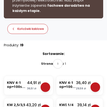
przemysłowej i elektrotechniki. Nasz zespół
inżynierów zapewnia
fachowe doradztwo na
każdym etapie.
Końcówki kablowe
Produkty:
19
Lista produktów
Sortowanie:
z 1
Strona
Cena
Cena
44,91 zł
36,40 zł
KNV 4-1
KNV 4-1
op=100szt.
op=100s
Cena
Cena
36,51 zł
29,59 zł
Końcówka
zt.
widełkowa
Końcówk
izolowana
a
(KNV 4-1)
widełko
Cena
Cena
43,20 zł
39,14 zł
KW 2,5/3,5
KWI 1/4
wa