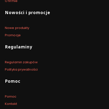
8
9
3
O firmie
0
0
0
0
0
0
0
1
)
Nowości i promocje
)
)
0
2
6
0
Nowe produkty
0
)
Promocje
Regulaminy
Regulamin zakupów
Polityka prywatności
Pomoc
Pomoc
Kontakt