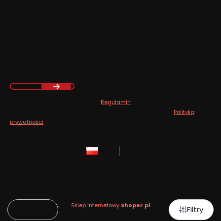
Newsletter
Zapisz się, aby otrzymywać najlepsze oferty i zyskać dostęp
do eksperckich porad.
Twój adres e-mail
Zapisując się, akceptujesz nasz
Regulamin
(w zakresie dotyczącym
Newslettera). Przetwarzanie danych odbywa się zgodnie z
Polityką
prywatności
.
polski
zł
Sklep internetowy
Shoper.pl
Filtry
Domyślne