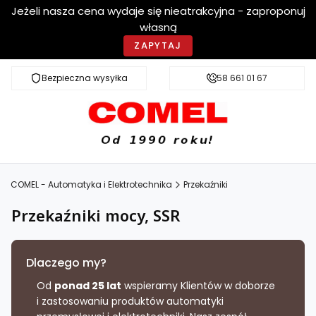
Jeżeli nasza cena wydaje się nieatrakcyjna - zaproponuj
własną
ZAPYTAJ
Bezpieczna wysyłka
Szybka dostawa
58 661 01 67
COMEL - Automatyka i Elektrotechnika
Przekaźniki
Przekaźniki mocy, SSR
Dlaczego my?
Od
ponad 25 lat
wspieramy Klientów w doborze
i zastosowaniu produktów automatyki