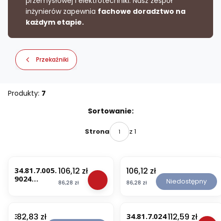
przemysłowej i elektrotechniki. Nasz zespół
inżynierów zapewnia
fachowe doradztwo na
każdym etapie.
Przekaźniki
Produkty:
7
Lista produktów
Sortowanie:
z 1
Strona
Cena
Cena
106,12 zł
106,12 zł
34.81.7.005.
3
9024
4
Niedostępny
Cena
Cena
86,28 zł
86,28 zł
Przekaźnik
.
SSR wąski
8
serii 34: 1Z;
1
6A; zasilanie
.
Cena
Cena
82,83 zł
112,59 zł
3
34.81.7.024
5V DC
7